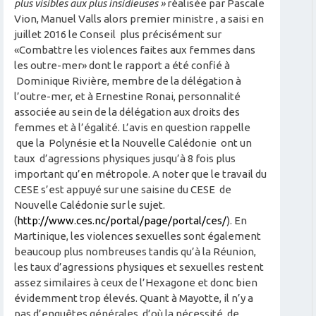
plus visibles aux plus insidieuses »
réalisée par Pascale
Vion, Manuel Valls alors premier ministre , a saisi en
juillet 2016 le Conseil plus précisément sur
«Combattre les violences faites aux femmes dans
les outre-mer» dont le rapport a été confié à
Dominique Rivière, membre de la délégation à
l’outre-mer, et à Ernestine Ronai, personnalité
associée au sein de la délégation aux droits des
femmes et à l’égalité. L’avis en question rappelle
que la Polynésie et la Nouvelle Calédonie ont un
taux d’agressions physiques jusqu’à 8 fois plus
important qu’en métropole. A noter que le travail du
CESE s’est appuyé sur une saisine du CESE de
Nouvelle Calédonie sur le sujet.
(
http://www.ces.nc/portal/page/portal/ces/
). En
Martinique, les violences sexuelles sont également
beaucoup plus nombreuses tandis qu’à la Réunion,
les taux d’agressions physiques et sexuelles restent
assez similaires à ceux de l’Hexagone et donc bien
évidemment trop élevés. Quant à Mayotte, il n’y a
pas d’enquêtes générales, d’où la nécessité de