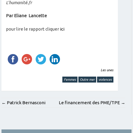
L’humanité.fr
Par Eliane Lancette
pour lire le rapport cliquer
ici
Les unes
Femmes
Outre mer
violences
POST
←
Patrick Bernasconi
Le financement des PME/TPE
→
NAVIGATION