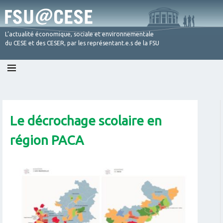
L’actualité économique, sociale et environnementale
du CESE et des CESER, par les représentant.e.s de la FSU
Skip
to
content
Le décrochage scolaire en
région PACA