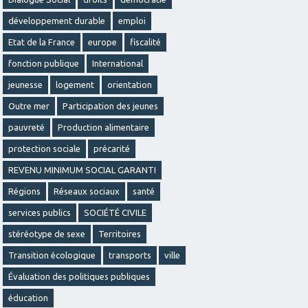
développement durable
emploi
Etat de la France
europe
fiscalité
fonction publique
International
jeunesse
logement
orientation
Outre mer
Participation des jeunes
pauvreté
Production alimentaire
protection sociale
précarité
REVENU MINIMUM SOCIAL GARANTI
Régions
Réseaux sociaux
santé
services publics
SOCIÉTÉ CIVILE
stéréotype de sexe
Territoires
Transition écologique
transports
ville
Évaluation des politiques publiques
éducation