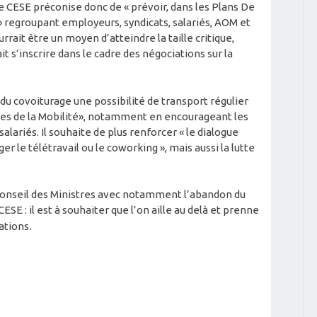
 Le CESE préconise donc de « prévoir, dans les Plans De
» regroupant employeurs, syndicats, salariés, AOM et
rrait être un moyen d’atteindre la taille critique,
t s’inscrire dans le cadre des négociations sur la
du covoiturage une possibilité de transport régulier
ices de la Mobilité», notamment en encourageant les
alariés. Il souhaite de plus renforcer « le dialogue
r le télétravail ou le coworking », mais aussi la lutte
 Conseil des Ministres avec notamment l’abandon du
ESE : il est à souhaiter que l’on aille au delà et prenne
ations
.