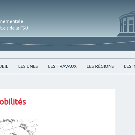
onnementale
.e.s de la FSU
Skip
UEIL
LES UNES
LES TRAVAUX
LES RÉGIONS
LES 
to
content
obilités