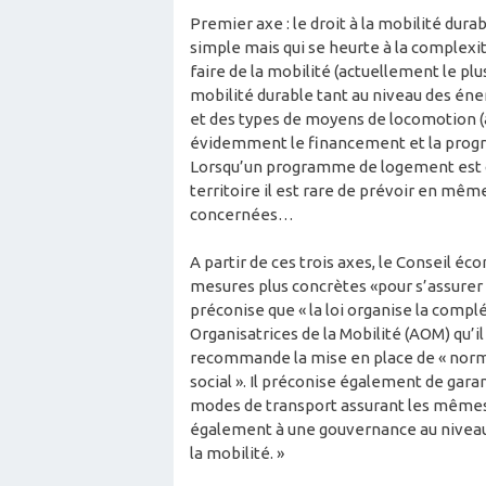
Premier axe : le droit à la mobilité dura
simple mais qui se heurte à la complexit
faire de la mobilité (actuellement le pl
mobilité durable tant au niveau des énerg
et des types de moyens de locomotion (
évidemment le financement et la prog
Lorsqu’un programme de logement est c
territoire il est rare de prévoir en m
concernées…
A partir de ces trois axes, le Conseil 
mesures plus concrètes «pour s’assurer 
préconise que « la loi organise la compl
Organisatrices de la Mobilité (AOM) qu’il 
recommande la mise en place de « norm
social ». Il préconise également de gar
modes de transport assurant les mêmes se
également à une gouvernance au niveau 
la mobilité. »