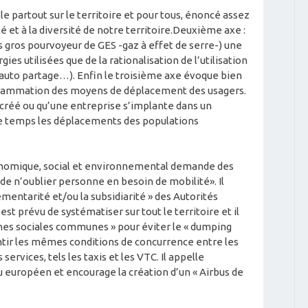
ble partout sur le territoire et pour tous, énoncé assez
é et à la diversité de notre territoire.Deuxième axe :
us gros pourvoyeur de GES -gaz à effet de serre-) une
ies utilisées que de la rationalisation de l’utilisation
auto partage…). Enfin le troisième axe évoque bien
rammation des moyens de déplacement des usagers.
réé ou qu’une entreprise s’implante dans un
ême temps les déplacements des populations
économique, social et environnemental demande des
de n’oublier personne en besoin de mobilité». Il
émentarité et/ou la subsidiarité » des Autorités
est prévu de systématiser sur tout le territoire et il
es sociales communes » pour éviter le « dumping
antir les mêmes conditions de concurrence entre les
rvices, tels les taxis et les VTC. Il appelle
européen et encourage la création d’un « Airbus de