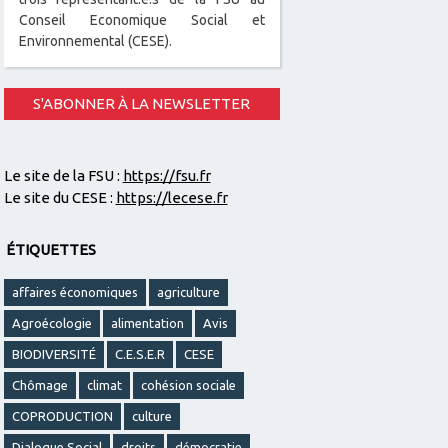
Conseil Economique Social et
Environnemental (CESE).
S'ABONNER À LA NEWSLETTER
Le site de la FSU :
https://fsu.fr
Le site du CESE :
https://lecese.fr
ÉTIQUETTES
affaires économiques
agriculture
Agroécologie
alimentation
Avis
BIODIVERSITÉ
C.E.S.E.R
CESE
Chômage
climat
cohésion sociale
COPRODUCTION
culture
Dialogue Social
droits
démocratie