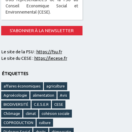
Conseil Economique Social et
Environnemental (CESE).
S'ABONNER À LA NEWSLETTER
Le site de la FSU :
https://fsu.fr
Le site du CESE :
https://lecese.fr
ÉTIQUETTES
affaires économiques
agriculture
Agroécologie
alimentation
Avis
BIODIVERSITÉ
C.E.S.E.R
CESE
Chômage
climat
cohésion sociale
COPRODUCTION
culture
Dialogue Social
droits
démocratie