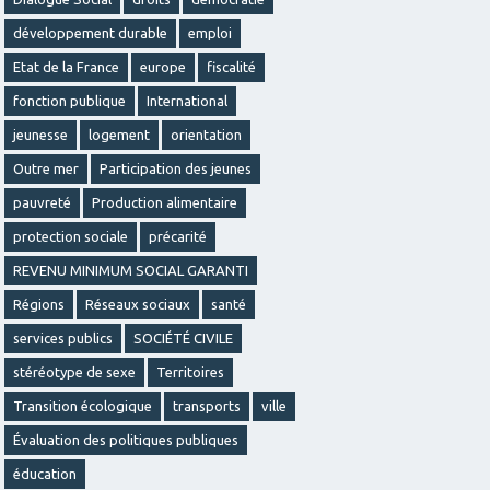
développement durable
emploi
Etat de la France
europe
fiscalité
fonction publique
International
jeunesse
logement
orientation
Outre mer
Participation des jeunes
pauvreté
Production alimentaire
protection sociale
précarité
REVENU MINIMUM SOCIAL GARANTI
Régions
Réseaux sociaux
santé
services publics
SOCIÉTÉ CIVILE
stéréotype de sexe
Territoires
Transition écologique
transports
ville
Évaluation des politiques publiques
éducation