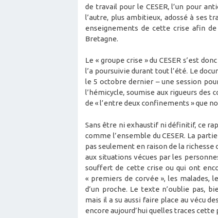
de travail pour le CESER, l’un pour anti
l’autre, plus ambitieux, adossé à ses tr
enseignements de cette crise afin de 
Bretagne.
Le « groupe crise » du CESER s’est donc 
l’a poursuivie durant tout l’été. Le doc
le 5 octobre dernier – une session pour
l’hémicycle, soumise aux rigueurs des co
de « l’entre deux confinements » que n
Sans être ni exhaustif ni définitif, ce r
comme l’ensemble du CESER. La partie « 
pas seulement en raison de la richesse d
aux situations vécues par les personnes
souffert de cette crise ou qui ont encor
« premiers de corvée », les malades, l
d’un proche. Le texte n’oublie pas, bie
mais il a su aussi faire place au vécu 
encore aujourd’hui quelles traces cette p