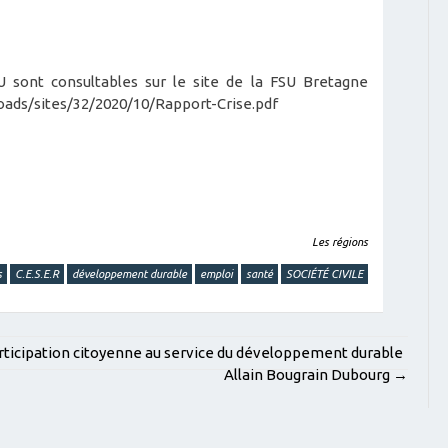
U sont consultables sur le site de la FSU Bretagne
oads/sites/32/2020/10/Rapport-Crise.pdf
Les régions
s
C.E.S.E.R
développement durable
emploi
santé
SOCIÉTÉ CIVILE
articipation citoyenne au service du développement durable
Allain Bougrain Dubourg
→