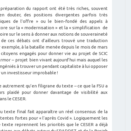
préparation du rapport ont été très riches, souvent
n douter, des positions divergentes parfois très
itiques de l’offre » ou le bien-fondé des appels à
e sur la « modernisation » et la « simplification de
 voire sur le sens à donner aux notions de souveraineté
 de ces débats ont d’ailleurs trouvé une traduction
ar exemple, à la bataille menée depuis le mois de mars
s citoyens engagés pour donner vie au projet de SCIC
rmor – projet bien vivant aujourd’hui mais auquel les
 ingéniés à trouver un pendant capitaliste à lui opposer
r un investisseur improbable !
 autrement qu’en filigrane du texte – ce que la FSU a
urs plaidé pour donner davantage de visibilité aux
ans le CESER.
du texte final fait apparaître un réel consensus de la
tentes fortes pour « l’après Covid ». Logiquement les
e texte reprennent les priorités que le CESER a déjà
butions aux débats autour du SRADDET et de la Breizh