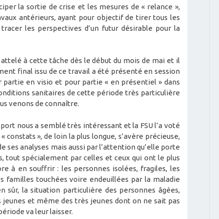
ciper la sortie de crise et les mesures de « relance »,
avaux antérieurs, ayant pour objectif de tirer tous les
tracer les perspectives d’un futur désirable pour la
attelé à cette tâche dès le début du mois de mai et il
ument final issu de ce travail a été présenté en session
 partie en visio et pour partie « en présentiel » dans
nditions sanitaires de cette période très particulière
ous venons de connaître.
apport nous a semblé très intéressant et la FSU l’a voté
constats », de loin la plus longue, s’avère précieuse,
e ses analyses mais aussi par l’attention qu’elle porte
, tout spécialement par celles et ceux qui ont le plus
e à en souffrir : les personnes isolées, fragiles, les
es familles touchées voire endeuillées par la maladie
n sûr, la situation particulière des personnes âgées,
des jeunes et même des très jeunes dont on ne sait pas
ériode va leur laisser.