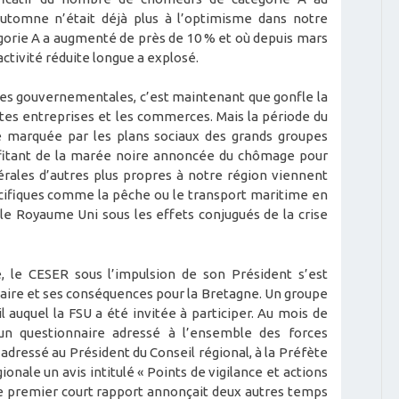
automne n’était déjà plus à l’optimisme dans notre
gorie A a augmenté de près de 10 % et où depuis mars
tivité réduite longue a explosé.
des gouvernementales, c’est maintenant que gonfle la
ites entreprises et les commerces. Mais la période du
 marquée par les plans sociaux des grands groupes
fitant de la marée noire annoncée du chômage pour
érales d’autres plus propres à notre région viennent
écifiques comme la pêche ou le transport maritime en
c le Royaume Uni sous les effets conjugués de la crise
, le CESER sous l’impulsion de son Président s’est
nitaire et ses conséquences pour la Bretagne. Un groupe
ril auquel la FSU a été invitée à participer. Au mois de
un questionnaire adressé à l’ensemble des forces
adressé au Président du Conseil régional, à la Préfète
ionale un avis intitulé « Points de vigilance et actions
Ce premier court rapport annonçait deux autres temps