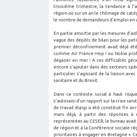
troisième trimestre, la tendance à l’
région où sur un an le chômage de caté
le nombre de demandeurs d’emploi en ac
En partie amortie par les mesures d’ai
vague des dépôts de bilan pour les pet
premier déconfinement avait déjà été
comme Air France-Hop ! ou Nokia pro
dégazer en mer ! A ces difficultés gén
encore s’ajouter dans des secteurs sp
particulier s’agissant de la liaison ave
sanitaire et du Brexit.
Dans ce contexte social à haut risque
s’autosaisi d’un rapport sur la crise sa
de travail élargi a été constitué fin av
mars déjà, à partir des réponses à 
représentées au CESER, le bureau avait 
de région et à la Conférence sociale rég
prioritaires à engager en Bretagne ». 