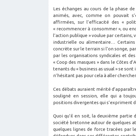
Les échanges au cours de la phase de 
animés, avec, comme on pouvait s’e
affirmées, sur l’efficacité des « pol
« recommencer à consommer », ou encor
l’action publique » voulue par certains,
industrielle ou alimentaire… Certains
concrète sur le terrain si l’on songe, p
par les organisations syndicales et de
« Coop des masques » dans le Côtes d’A
tenants du « business as usual » se sont
n’hésitant pas pour cela à aller cherche
Ces débats auraient mérité d’apparaître
souligné en session, elle qui a toujo
positions divergentes qui s’expriment d
Quoi qu’il en soit, la deuxième partie 
société bretonne autour de quelques at
quelques lignes de force tracées par l
défendues dans ses différentes contri