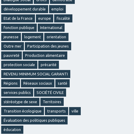
développement durable
emploi
Etat de la France
europe
fiscalité
fonction publique
International
jeunesse
logement
orientation
Outre mer
Participation des jeunes
pauvreté
Production alimentaire
protection sociale
précarité
REVENU MINIMUM SOCIAL GARANTI
Régions
Réseaux sociaux
santé
services publics
SOCIÉTÉ CIVILE
stéréotype de sexe
Territoires
Transition écologique
transports
ville
Évaluation des politiques publiques
éducation