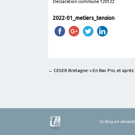
Déclaration commune 120122
2022-01_metiers_tension
POST
←
CESER Bretagne: « En Bac Pro, et après 
NAVIGATION
Ce Blog est alimenté