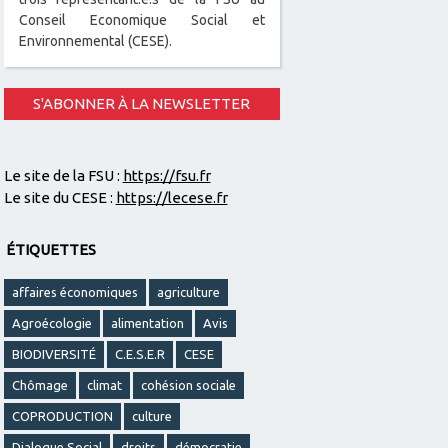
Conseil Economique Social et
Environnemental (CESE).
S'ABONNER À LA NEWSLETTER
Le site de la FSU :
https://fsu.fr
Le site du CESE :
https://lecese.fr
ÉTIQUETTES
affaires économiques
agriculture
Agroécologie
alimentation
Avis
BIODIVERSITÉ
C.E.S.E.R
CESE
Chômage
climat
cohésion sociale
COPRODUCTION
culture
Dialogue Social
droits
démocratie