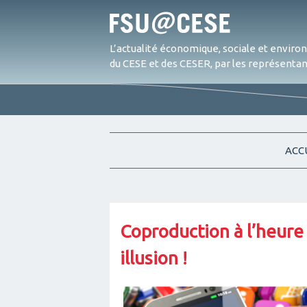
L’actualité économique, sociale et envir
du CESE et des CESER, par les représentant
ACC
Coproduction à l’heure 
illusion !