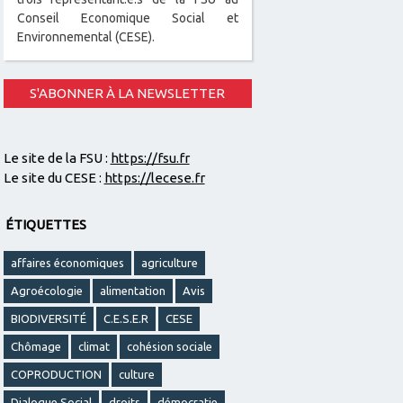
Conseil Economique Social et
Environnemental (CESE).
S'ABONNER À LA NEWSLETTER
Le site de la FSU :
https://fsu.fr
Le site du CESE :
https://lecese.fr
ÉTIQUETTES
affaires économiques
agriculture
Agroécologie
alimentation
Avis
BIODIVERSITÉ
C.E.S.E.R
CESE
Chômage
climat
cohésion sociale
COPRODUCTION
culture
Dialogue Social
droits
démocratie