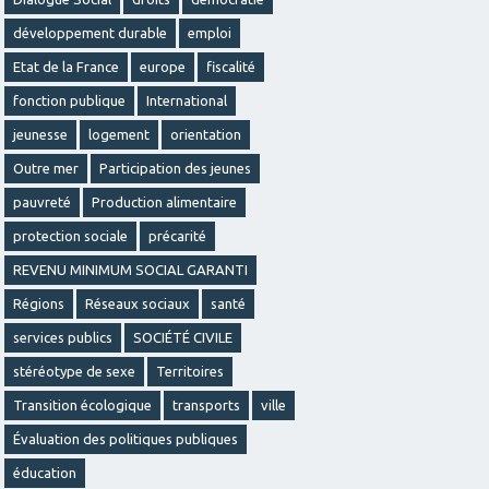
développement durable
emploi
Etat de la France
europe
fiscalité
fonction publique
International
jeunesse
logement
orientation
Outre mer
Participation des jeunes
pauvreté
Production alimentaire
protection sociale
précarité
REVENU MINIMUM SOCIAL GARANTI
Régions
Réseaux sociaux
santé
services publics
SOCIÉTÉ CIVILE
stéréotype de sexe
Territoires
Transition écologique
transports
ville
Évaluation des politiques publiques
éducation