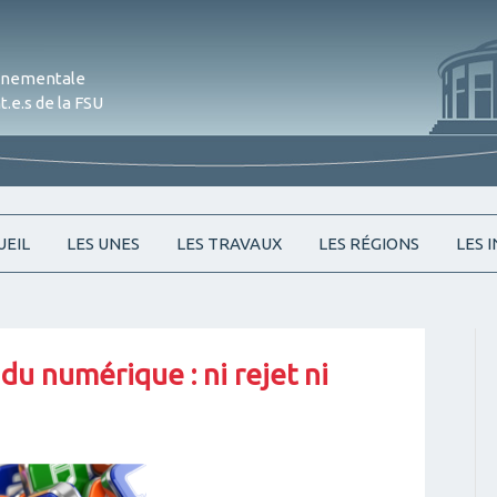
onnementale
.e.s de la FSU
Skip
UEIL
LES UNES
LES TRAVAUX
LES RÉGIONS
LES 
to
content
du numérique : ni rejet ni