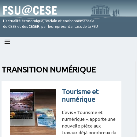
L’actualité économique, sociale et environnementale
du CESE et des CESER, par les représentant.e.s de la FSU
Skip
to
content
TRANSITION NUMÉRIQUE
Tourisme et
numérique
L‘avis « Tourisme et
numérique », apporte une
nouvelle pièce aux
travaux déjà nombreux du