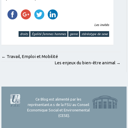
Les invités
droits
Égalité femmes hommes
genre
stéréotype de sexe
POST
←
Travail, Emploi et Mobilité
Les enjeux du bien-être animal
→
NAVIGATION
Ce Blog est alimenté par les
représentant.e.s de la FSU au Conseil
Economique Social et Environemental
(CESE).