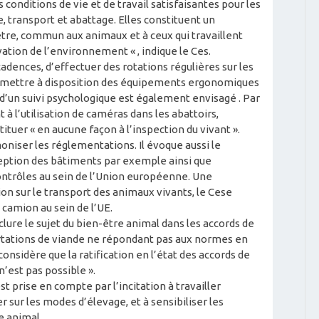
conditions de vie et de travail satisfaisantes pour les
, transport et abattage. Elles constituent un
être, commun aux animaux et à ceux qui travaillent
ation de l’environnement « , indique le Ces.
adences, d’effectuer des rotations régulières sur les
l, mettre à disposition des équipements ergonomiques
 d’un suivi psychologique est également envisagé . Par
 à l’utilisation de caméras dans les abattoirs,
ituer « en aucune façon à l’inspection du vivant ».
niser les réglementations. Il évoque aussi le
ption des bâtiments par exemple ainsi que
ontrôles au sein de l’Union européenne. Une
n sur le transport des animaux vivants, le Cese
 camion au sein de l’UE.
nclure le sujet du bien-être animal dans les accords de
ortations de viande ne répondant pas aux normes en
considère que la ratification en l’état des accords de
’est pas possible ».
 prise en compte par l’incitation à travailler
 sur les modes d’élevage, et à sensibiliser les
 animal.