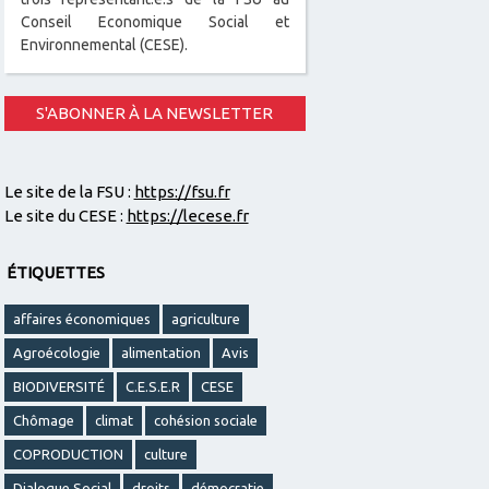
Conseil Economique Social et
Environnemental (CESE).
S'ABONNER À LA NEWSLETTER
Le site de la FSU :
https://fsu.fr
Le site du CESE :
https://lecese.fr
ÉTIQUETTES
affaires économiques
agriculture
Agroécologie
alimentation
Avis
BIODIVERSITÉ
C.E.S.E.R
CESE
Chômage
climat
cohésion sociale
COPRODUCTION
culture
Dialogue Social
droits
démocratie