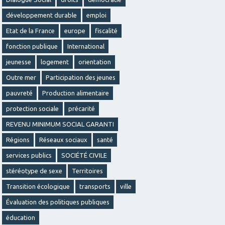
développement durable
emploi
Etat de la France
europe
fiscalité
fonction publique
International
jeunesse
logement
orientation
Outre mer
Participation des jeunes
pauvreté
Production alimentaire
protection sociale
précarité
REVENU MINIMUM SOCIAL GARANTI
Régions
Réseaux sociaux
santé
services publics
SOCIÉTÉ CIVILE
stéréotype de sexe
Territoires
Transition écologique
transports
ville
Évaluation des politiques publiques
éducation