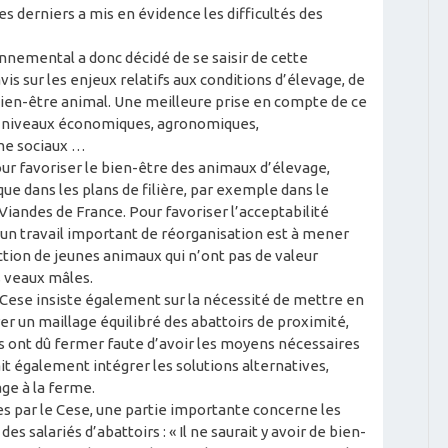
s derniers a mis en évidence les difficultés des
nnemental a donc décidé de se saisir de cette
is sur les enjeux relatifs aux conditions d’élevage, de
bien-être animal. Une meilleure prise en compte de ce
es niveaux économiques, agronomiques,
me sociaux …
ur favoriser le bien-être des animaux d’élevage,
 dans les plans de filière, par exemple dans le
Viandes de France. Pour favoriser l’acceptabilité
un travail important de réorganisation est à mener
uction de jeunes animaux qui n’ont pas de valeur
 veaux mâles.
e Cese insiste également sur la nécessité de mettre en
er un maillage équilibré des abattoirs de proximité,
s ont dû fermer faute d’avoir les moyens nécessaires
it également intégrer les solutions alternatives,
ge à la ferme.
s par le Cese, une partie importante concerne les
s salariés d’abattoirs : « Il ne saurait y avoir de bien-