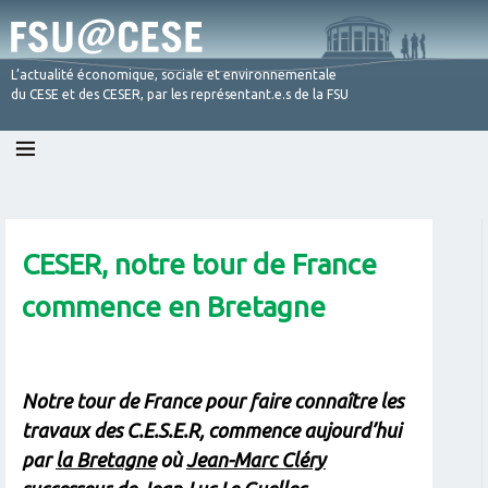
L’actualité économique, sociale et environnementale
du CESE et des CESER, par les représentant.e.s de la FSU
Skip
to
content
CESER, notre tour de France
commence en Bretagne
Notre tour de France pour faire connaître les
travaux des C.E.S.E.R, commence aujourd’hui
par
la Bretagne
où
Jean-Marc Cléry