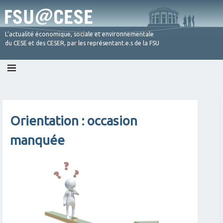
L’actualité économique, sociale et environnementale
du CESE et des CESER, par les représentant.e.s de la FSU
Skip
to
content
Orientation : occasion
manquée