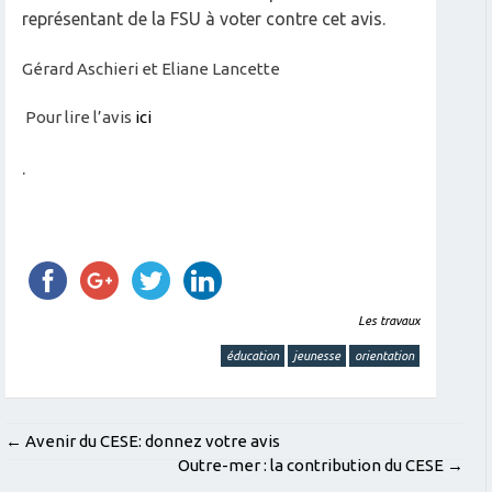
représentant de la FSU à voter contre cet avis.
Gérard Aschieri et Eliane Lancette
Pour lire l’avis
ici
.
Les travaux
éducation
jeunesse
orientation
POST
←
Avenir du CESE: donnez votre avis
Outre-mer : la contribution du CESE
→
NAVIGATION