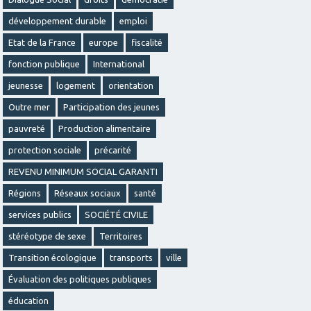
développement durable
emploi
Etat de la France
europe
fiscalité
fonction publique
International
jeunesse
logement
orientation
Outre mer
Participation des jeunes
pauvreté
Production alimentaire
protection sociale
précarité
REVENU MINIMUM SOCIAL GARANTI
Régions
Réseaux sociaux
santé
services publics
SOCIÉTÉ CIVILE
stéréotype de sexe
Territoires
Transition écologique
transports
ville
Évaluation des politiques publiques
éducation