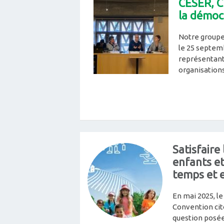
CESER, C
la démocr
Notre groupe 
le 25 septem
représentant.
organisations
Satisfair
enfants et
temps et 
En mai 2025, le
Convention cit
question posée