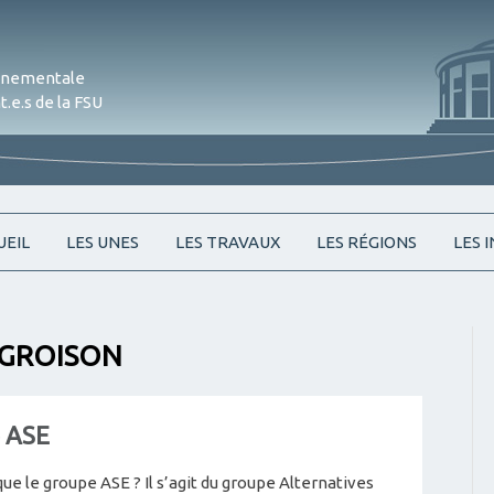
onnementale
.e.s de la FSU
Skip
UEIL
LES UNES
LES TRAVAUX
LES RÉGIONS
LES 
to
content
 GROISON
 ASE
que le groupe ASE ? Il s’agit du groupe Alternatives