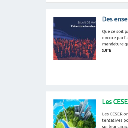
Des ense
Que ce soit p
encore par l’
mandature qui
SUITE
Les CESE
Les CESER on
tentatives pou
sur leur carac