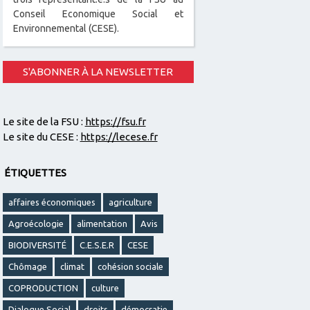
Conseil Economique Social et
Environnemental (CESE).
S'ABONNER À LA NEWSLETTER
Le site de la FSU :
https://fsu.fr
Le site du CESE :
https://lecese.fr
ÉTIQUETTES
affaires économiques
agriculture
Agroécologie
alimentation
Avis
BIODIVERSITÉ
C.E.S.E.R
CESE
Chômage
climat
cohésion sociale
COPRODUCTION
culture
Dialogue Social
droits
démocratie