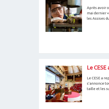
Après avoir o
mai dernier «
les Assises du 
Le CESE a
Le CESE a rep
s’annonce tou
taille et les