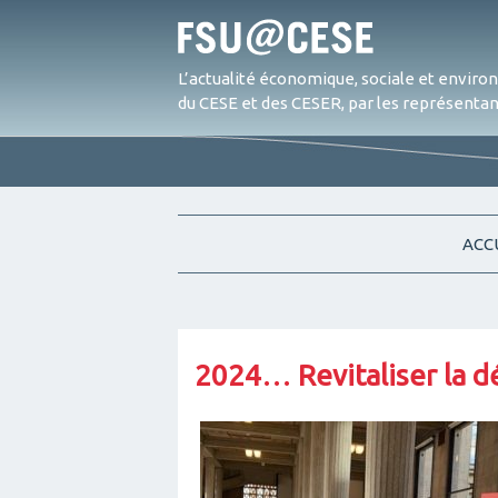
L’actualité économique, sociale et envir
du CESE et des CESER, par les représentant
ACC
2024… Revitaliser la d