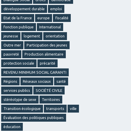
développement durable
emploi
Etat de la France
europe
fiscalité
fonction publique
International
jeunesse
logement
orientation
Outre mer
Participation des jeunes
pauvreté
Production alimentaire
protection sociale
précarité
REVENU MINIMUM SOCIAL GARANTI
Régions
Réseaux sociaux
santé
services publics
SOCIÉTÉ CIVILE
stéréotype de sexe
Territoires
Transition écologique
transports
ville
Évaluation des politiques publiques
éducation