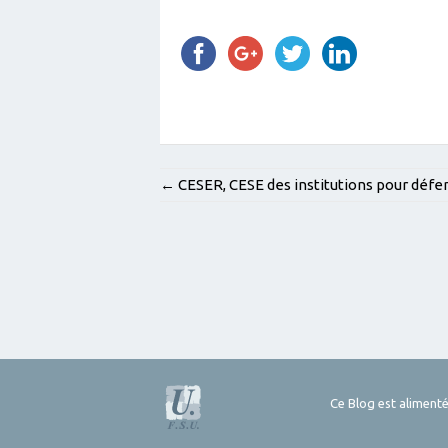
POST
←
CESER, CESE des institutions pour défen
NAVIGATION
Ce Blog est alimenté