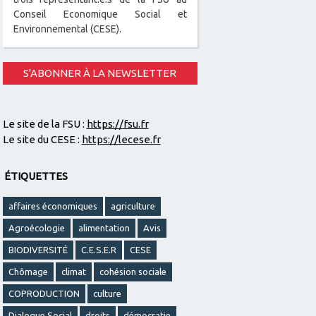
Conseil Economique Social et
Environnemental (CESE).
S'ABONNER À LA NEWSLETTER
Le site de la FSU :
https://fsu.fr
Le site du CESE :
https://lecese.fr
ÉTIQUETTES
affaires économiques
agriculture
Agroécologie
alimentation
Avis
BIODIVERSITÉ
C.E.S.E.R
CESE
Chômage
climat
cohésion sociale
COPRODUCTION
culture
Dialogue Social
droits
démocratie