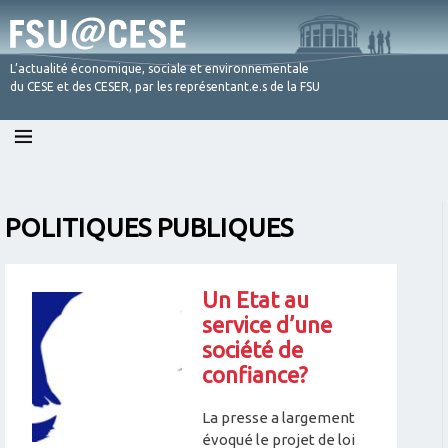
L’actualité économique, sociale et environnementale
du CESE et des CESER, par les représentant.e.s de la FSU
Skip
to
content
POLITIQUES PUBLIQUES
Un Etat au
service d’une
société de
confiance?
La presse a largement
évoqué le projet de loi