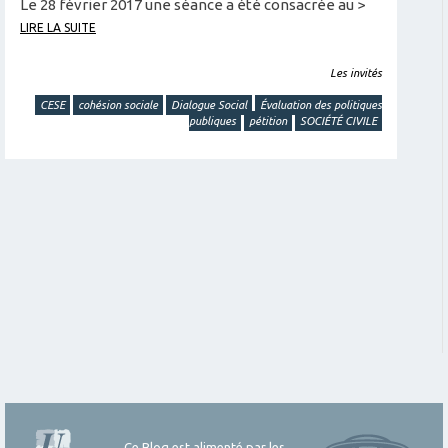
Le 28 février 2017 une séance a été consacrée au >
LIRE LA SUITE
Les invités
CESE
cohésion sociale
Dialogue Social
Évaluation des politiques
publiques
pétition
SOCIÉTÉ CIVILE
Ce Blog est alimenté par les