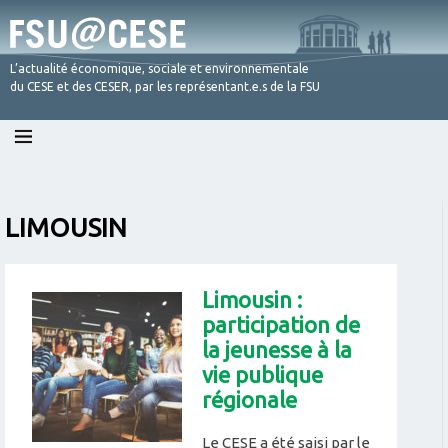
L’actualité économique, sociale et environnementale
du CESE et des CESER, par les représentant.e.s de la FSU
Skip
to
content
LIMOUSIN
Limousin :
participation de
la jeunesse à la
vie publique
régionale
Le CESE a été saisi par le