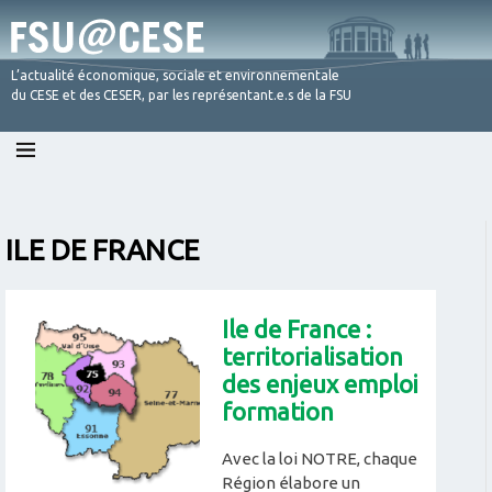
L’actualité économique, sociale et environnementale
du CESE et des CESER, par les représentant.e.s de la FSU
Skip
to
content
ILE DE FRANCE
Ile de France :
territorialisation
des enjeux emploi
formation
Avec la loi NOTRE, chaque
Région élabore un