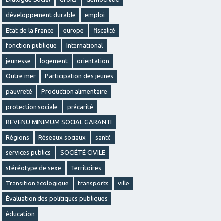
développement durable
emploi
Etat de la France
europe
fiscalité
fonction publique
International
jeunesse
logement
orientation
Outre mer
Participation des jeunes
pauvreté
Production alimentaire
protection sociale
précarité
REVENU MINIMUM SOCIAL GARANTI
Régions
Réseaux sociaux
santé
services publics
SOCIÉTÉ CIVILE
stéréotype de sexe
Territoires
Transition écologique
transports
ville
Évaluation des politiques publiques
éducation