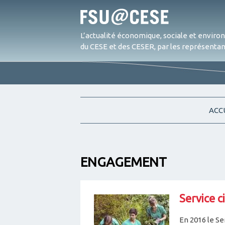
L’actualité économique, sociale et envir
du CESE et des CESER, par les représentant
ACC
ENGAGEMENT
Service c
En 2016 le Se