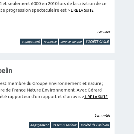
 et seulement 6000 en 2010 lors de la création de ce
ette progression spectaculaire est >
LIRE LA SUITE
Les unes
engagement
jeunesse
service civique
SOCIÉTÉ CIVILE
elin
 est membre du Groupe Environnement et nature ;
titre de France Nature Environnement. Avec Gérard
a été rapporteur d’un rapport et d’un avis >
LIRE LA SUITE
Les invités
engagement
Réseaux sociaux
société de l’opinion