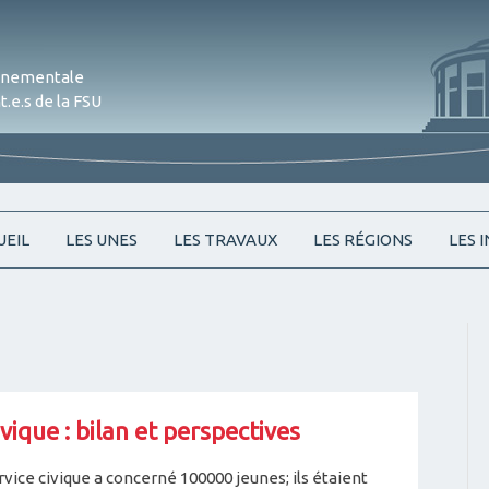
onnementale
.e.s de la FSU
Skip
UEIL
LES UNES
LES TRAVAUX
LES RÉGIONS
LES 
to
content
ivique : bilan et perspectives
rvice civique a concerné 100000 jeunes; ils étaient