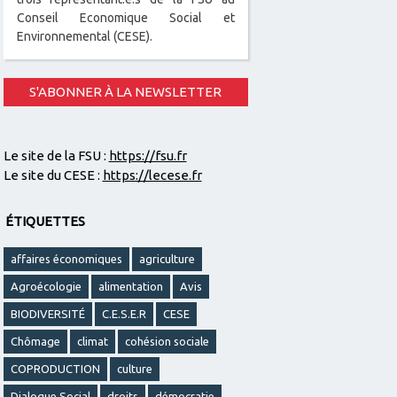
Conseil Economique Social et
Environnemental (CESE).
S'ABONNER À LA NEWSLETTER
Le site de la FSU :
https://fsu.fr
Le site du CESE :
https://lecese.fr
ÉTIQUETTES
affaires économiques
agriculture
Agroécologie
alimentation
Avis
BIODIVERSITÉ
C.E.S.E.R
CESE
Chômage
climat
cohésion sociale
COPRODUCTION
culture
Dialogue Social
droits
démocratie