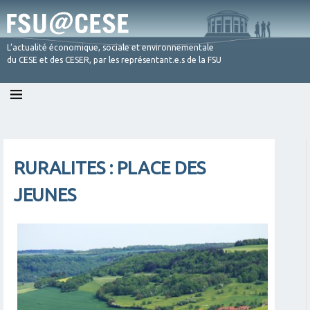
L’actualité économique, sociale et environnementale
du CESE et des CESER, par les représentant.e.s de la FSU
Skip
to
content
RURALITES : PLACE DES
JEUNES