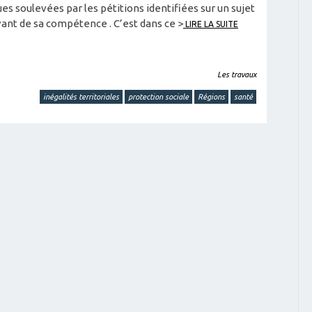
s soulevées par les pétitions identifiées sur un sujet
ant de sa compétence . C’est dans ce >
LIRE LA SUITE
Les travaux
inégalités territoriales
protection sociale
Régions
santé