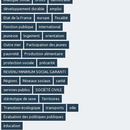
développement durable
emploi
Etat de la France
europe
fiscalité
fonction publique
International
jeunesse
logement
orientation
Outre mer
Participation des jeunes
pauvreté
Production alimentaire
protection sociale
précarité
REVENU MINIMUM SOCIAL GARANTI
Régions
Réseaux sociaux
santé
services publics
SOCIÉTÉ CIVILE
stéréotype de sexe
Territoires
Transition écologique
transports
ville
Évaluation des politiques publiques
éducation