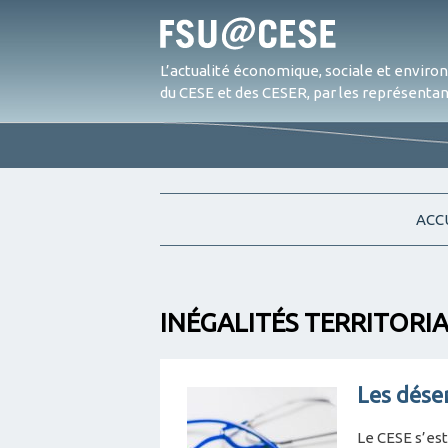
L’actualité économique, sociale et envir
du CESE et des CESER, par les représentant
ACC
INÉGALITÉS TERRITORI
Les dése
Le CESE s’est