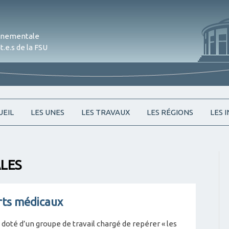
onnementale
.e.s de la FSU
Skip
UEIL
LES UNES
LES TRAVAUX
LES RÉGIONS
LES 
to
content
ALES
rts médicaux
 doté d’un groupe de travail chargé de repérer « les