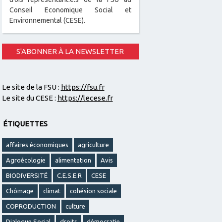
Conseil Economique Social et
Environnemental (CESE).
S'ABONNER À LA NEWSLETTER
Le site de la FSU :
https://fsu.fr
Le site du CESE :
https://lecese.fr
ÉTIQUETTES
affaires économiques
agriculture
Agroécologie
alimentation
Avis
BIODIVERSITÉ
C.E.S.E.R
CESE
Chômage
climat
cohésion sociale
COPRODUCTION
culture
Dialogue Social
droits
démocratie