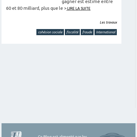
gagner est estimé entre
60 et 80 milliard, plus que le >
LIRE LA SUITE
Les travaux
cohésion sociale
fiscalité
fraude
International
Ce Blog est alimenté par les