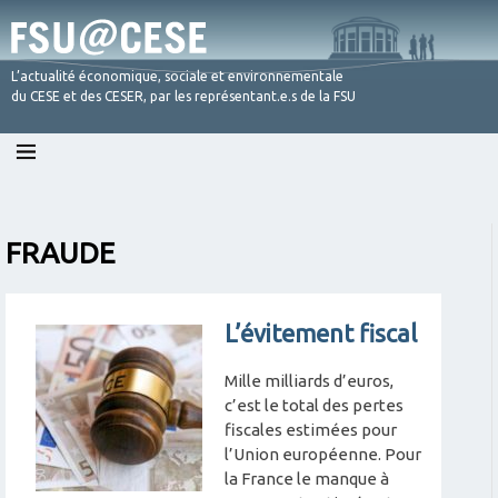
L’actualité économique, sociale et environnementale
du CESE et des CESER, par les représentant.e.s de la FSU
Skip
to
content
FRAUDE
L’évitement fiscal
Mille milliards d’euros,
c’est le total des pertes
fiscales estimées pour
l’Union européenne. Pour
la France le manque à