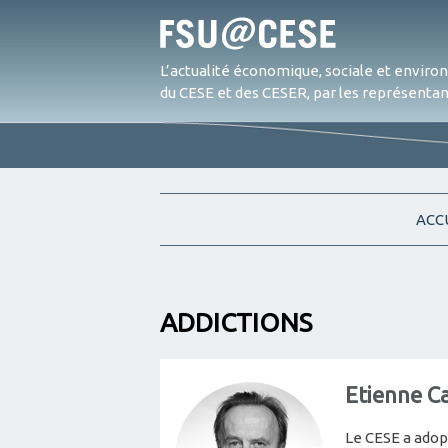
L’actualité économique, sociale et envir
du CESE et des CESER, par les représentant
ACC
ADDICTIONS
Etienne C
Le CESE a adopt