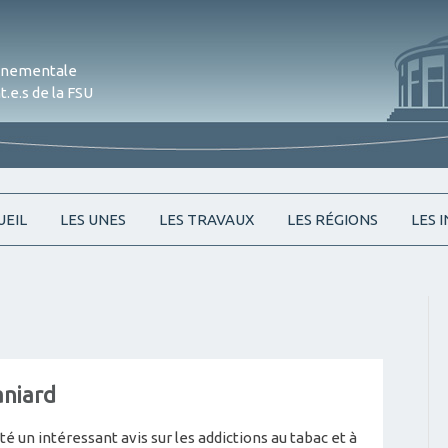
onnementale
.e.s de la FSU
Skip
UEIL
LES UNES
LES TRAVAUX
LES RÉGIONS
LES 
to
content
aniard
é un intéressant avis sur les addictions au tabac et à