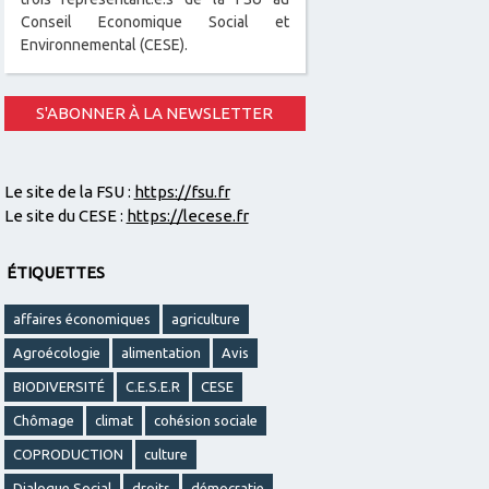
Conseil Economique Social et
Environnemental (CESE).
S'ABONNER À LA NEWSLETTER
Le site de la FSU :
https://fsu.fr
Le site du CESE :
https://lecese.fr
ÉTIQUETTES
affaires économiques
agriculture
Agroécologie
alimentation
Avis
BIODIVERSITÉ
C.E.S.E.R
CESE
Chômage
climat
cohésion sociale
COPRODUCTION
culture
Dialogue Social
droits
démocratie