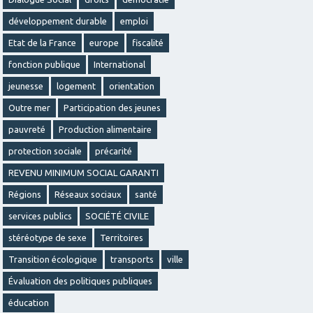
développement durable
emploi
Etat de la France
europe
fiscalité
fonction publique
International
jeunesse
logement
orientation
Outre mer
Participation des jeunes
pauvreté
Production alimentaire
protection sociale
précarité
REVENU MINIMUM SOCIAL GARANTI
Régions
Réseaux sociaux
santé
services publics
SOCIÉTÉ CIVILE
stéréotype de sexe
Territoires
Transition écologique
transports
ville
Évaluation des politiques publiques
éducation