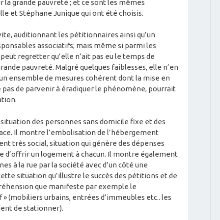
sur la grande pauvreté ; et ce sont les mêmes
le et Stéphane Junique qui ont été choisis.
vite, auditionnant les pétitionnaires ainsi qu’un
sponsables associatifs; mais même si parmi les
peut regretter qu’elle n’ait pas eu le temps de
grande pauvreté. Malgré quelques faiblesses, elle n’en
e un ensemble de mesures cohérent dont la mise en
e pas de parvenir à éradiquer le phénomène, pourrait
tion.
 situation des personnes sans domicile fixe et des
face. Il montre l’embolisation de l’hébergement
ent très social, situation qui génère des dépenses
 d’offrir un logement à chacun. Il montre également
es à la rue par la société avec d’un côté une
tte situation qu’illustre le succès des pétitions et de
préhension que manifeste par exemple le
 » (mobiliers urbains, entrées d’immeubles etc.. les
nt de stationner).