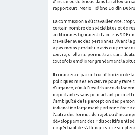
d’incise ou de brique dans la réflexion 
rapporteurs, Marie Hélène Boidin Dubrul
La commission a dû travailler vite, trop 
certain nombre de spécialistes et de re
auditionnés figuraient d’anciens SDF on 
travailler avec des personnes vivant la 
a pas moins produit un avis qui propos
œuvre, si elle ne permettrait sans dout
toutefois améliorer grandement la situa
Il commence par un tour d’horizon de la
politiques mises en œuvre pour y faire 
d’urgence, dûe à l’insuffisance du logem
importantes sans pour autant permettre
l’ambiguïté de la perception des personn
indignation largement partagée face à ce
l’autre des formes de rejet ou d’incom
développement des « dispositifs anti sdf
empêchant de s’allonger voire simpleme