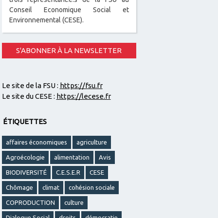
Conseil Economique Social et
Environnemental (CESE).
S'ABONNER À LA NEWSLETTER
Le site de la FSU :
https://fsu.fr
Le site du CESE :
https://lecese.fr
ÉTIQUETTES
affaires économiques
agriculture
Agroécologie
alimentation
Avis
BIODIVERSITÉ
C.E.S.E.R
CESE
Chômage
climat
cohésion sociale
COPRODUCTION
culture
Dialogue Social
droits
démocratie