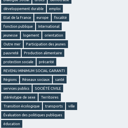
développement durable
emploi
Etat de la France
europe
fiscalité
fonction publique
International
jeunesse
logement
orientation
Outre mer
Participation des jeunes
pauvreté
Production alimentaire
protection sociale
précarité
REVENU MINIMUM SOCIAL GARANTI
Régions
Réseaux sociaux
santé
services publics
SOCIÉTÉ CIVILE
stéréotype de sexe
Territoires
Transition écologique
transports
ville
Évaluation des politiques publiques
éducation