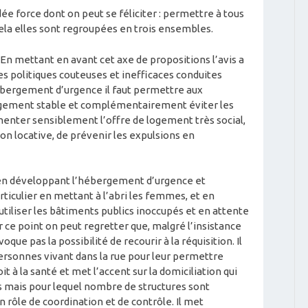
ée force dont on peut se féliciter : permettre à tous
 cela elles sont regroupées en trois ensembles.
 En mettant en avant cet axe de propositions l’avis a
s politiques couteuses et inefficaces conduites
’hébergement d’urgence il faut permettre aux
ogement stable et complémentairement éviter les
menter sensiblement l’offre de logement très social,
ion locative, de prévenir les expulsions en
: en développant l’hébergement d’urgence et
rticulier en mettant à l’abri les femmes, et en
d’utiliser les bâtiments publics inoccupés et en attente
 ce point on peut regretter que, malgré l’insistance
oque pas la possibilité de recourir à la réquisition. Il
 personnes vivant dans la rue pour leur permettre
t à la santé et met l’accent sur la domiciliation qui
s mais pour lequel nombre de structures sont
on rôle de coordination et de contrôle. Il met