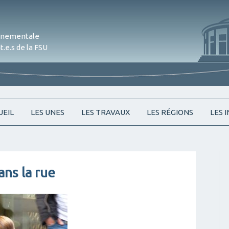
onnementale
.e.s de la FSU
Skip
UEIL
LES UNES
LES TRAVAUX
LES RÉGIONS
LES 
to
content
ans la rue