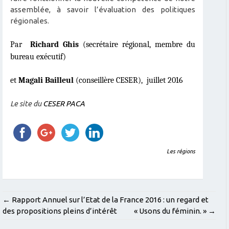
assemblée, à savoir l’évaluation des politiques
ré
gionales.
Par
Richard Ghis
(secr
étaire régional, membre du
bureau exé
cutif)
et
Magali Bailleul
(conseillè
re CESER), juillet 2016
Le site du
CESER PACA
Les régions
POST
←
Rapport Annuel sur l’Etat de la France 2016 : un regard et
des propositions pleins d’intérêt
« Usons du féminin. »
→
NAVIGATION